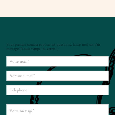
Pour prendre contact et poser tes questions, laisse-moi un p'tit
message! Je suis sympa, tu verras ;)