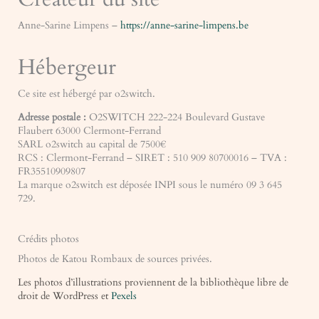
Anne-Sarine Limpens –
https://anne-sarine-limpens.be
Hébergeur
Ce site est hébergé par o2switch.
Adresse postale :
O2SWITCH 222-224 Boulevard Gustave
Flaubert 63000 Clermont-Ferrand
SARL o2switch au capital de 7500€
RCS : Clermont-Ferrand – SIRET : 510 909 80700016 – TVA :
FR35510909807
La marque o2switch est déposée INPI sous le numéro 09 3 645
729.
Crédits photos
Photos de Katou Rombaux de sources privées.
Les photos d’illustrations proviennent de la bibliothèque libre de
droit de WordPress et
Pexels